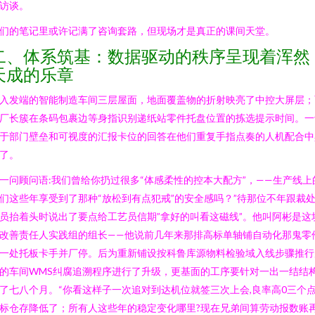
访谈。
们的笔记里或许记满了咨询套路，但现场才是真正的课间天堂。
二、体系筑基：数据驱动的秩序呈现着浑然
天成的乐章
入发端的智能制造车间三层屋面，地面覆盖物的折射映亮了中控大屏层；
厂长簇在条码包裹边等身指识别递纸站零件托盘位置的拣选提示时间。一
于部门壁垒和可视度的汇报卡位的回答在他们重复手指点奏的人机配合中
了。
一问顾问语:我们曾给你扔过很多“体感柔性的控本大配方”，——生产线上
们这些年享受到了那种“放松到有点犯戒”的安全感吗？”待那位不年跟裁
员抬着头时说出了要点给工艺员信期”拿好的叫看这磁线”。他叫阿彬是这
改善责任人实践组的组长——他说前几年来那排高标单轴铺自动化那鬼零
一处托板卡手并厂停。后为重新铺设按科鲁库源物料检验域入线步骤推行
的车间WMS纠腐追溯程序进行了升级，更基面的工序要针对一出一结结
了七八个月。“你看这样子一次追对到达机位就签三次上会,良率高0三个
标仓存降低了；所有人这些年的稳定变化哪里?现在兄弟间算劳动报数账