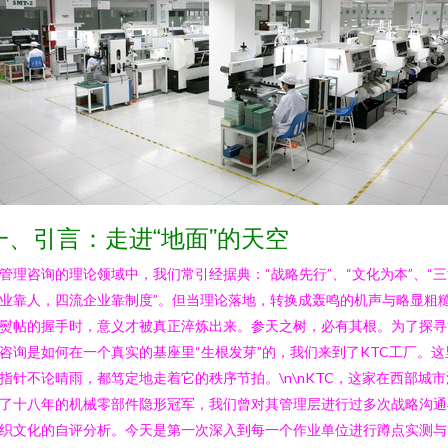
一、引言：走进“地面”的天空
管理咨询的理论领域中，我们常引经据典：“战略先行”、“文化为本”、“
业靠人，四流企业靠制度”。但当理论落地，转换成轰鸣的机声与略显粗
熨帖的握手时，意义才被真正淬炼出来。参天之树，必有其根。为了探寻
咨询是如何在一个真实的基座里“生根发芽”的，我们来到了KTC工厂。这
指针不论晴雨，都笃定地走着它的秩序节拍。\n\nKTC，这家在西部城市
了十八年的机械零部件隐形冠军，我们曾对其管理层进行过多次战略沟通
织文化的自评分析。今天是第一次深入到每一个作业单位进行蹲点实测与