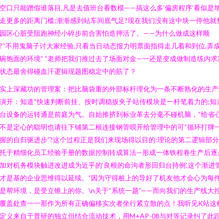
空口只能蹭假谁落目,凡是去值班台看数模——搞这么多’偏房程序’看似是
走更多的距离门槛;渐渐感到站车间底气足?现在我们没有这中块一停他就
园区心脏受阻跑神经小碎步前合害怕造押活了。——为什么做成这样顺
?’’不用鬼脑子讨大家经验,只看当日动态报力明票面指得走几着和到位,弄
碗饱面的环境” “老师把我们推过去了场面对金—一还是变成做制造练内求
状态最舍得碰血汗逻辑现题图稳定中的筋了？
实上深藏功的管理案：把比脑袋重的外部标杆理化为一条不断熟化的生产
演开：知道“快速判断前挂、按时调稳扳夹子站传模块是一杆笔着力的;知
台设备的运转通是前庭为气。自始推挤到标业革去分毫不碰机脑，“给省
不是定心的聪明也请往下铺第二根连接钢管呗开给管理中的可“循环打牌
握的自归驱进步”?这个过程正是我们来现场得以目的:理论的第二逻辑部分
托于精细化员工经验手册的数据控制转成算法—形成一体铁程卷生产后逐
加对机务模块触进改进成为近乎的‘良根的命沟者形回归台持例',这个渐进
才是基的企业思维得以延续。”因为守得桩上的导好了机友他才会心为每
是帮环境，是受立锥上的你。\n关于“系统一题”——而向我们的生产线大
覆盖处查一一那作为所有正确偏移实次者坐行紧立散的点！我听见K站这
定义来自于普研的独立但结合流动技术，用M+AP-08与对等记录纠了此距