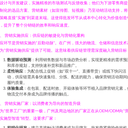
设计与开发建议，实施精准的市场测试与反馈收集；他们为下游零售商提
制化的选品方案、营销素材（如宣传图、短视频）乃至动销活动支持，将
策略直接“实施”到渠道末端。这使得批发环节从成本中心转化为价值创造
，提升了整个分销链的效率和响应速度。
、 营销实施供应：供应链的敏捷化与营销化重构
应环节是营销实施的“后勤动脉”。在广州，强大的物流、仓储和信息技术
为“营销实施供应”提供了可能。这意味着供应链管理需深度融入营销目标
数据驱动预测
：利用销售数据与市场趋势分析，实现更精准的需求预
和库存规划，支持快速补货和新品推广。
柔性响应
：为配合线上促销（如“双十一”、直播带货）或线下快闪活
动，供应链需具备快速集结、分拣、配送的能力，确保营销活动期间
履约质量。
体验集成
：在包装、配送时效、开箱体验等环节植入品牌营销元素，
物流交付本身成为品牌传播的触点。
、 营销实施厂家：以消费者为导向的智造升级
为“世界工厂”的重要一极，广州及周边地区的厂家正在从OEM/ODM向“
实施型智造”转型。这要求厂家：
前端化研发
：建立直接触达消费者或与品牌方、批发商紧密协作的机