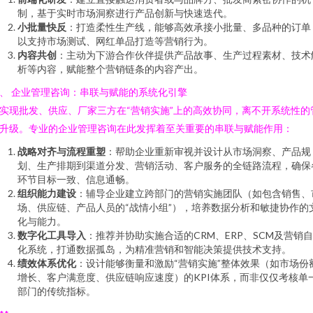
制，基于实时市场洞察进行产品创新与快速迭代。
小批量快反
：打造柔性生产线，能够高效承接小批量、多品种的订单
以支持市场测试、网红单品打造等营销行为。
内容共创
：主动为下游合作伙伴提供产品故事、生产过程素材、技术
析等内容，赋能整个营销链条的内容产出。
、 企业管理咨询：串联与赋能的系统化引擎
实现批发、供应、厂家三方在“营销实施”上的高效协同，离不开系统性的
升级。专业的企业管理咨询在此发挥着至关重要的串联与赋能作用：
战略对齐与流程重塑
：帮助企业重新审视并设计从市场洞察、产品规
划、生产排期到渠道分发、营销活动、客户服务的全链路流程，确保
环节目标一致、信息通畅。
组织能力建设
：辅导企业建立跨部门的营销实施团队（如包含销售、
场、供应链、产品人员的“战情小组”），培养数据分析和敏捷协作的
化与能力。
数字化工具导入
：推荐并协助实施合适的CRM、ERP、SCM及营销
化系统，打通数据孤岛，为精准营销和智能决策提供技术支持。
绩效体系优化
：设计能够衡量和激励“营销实施”整体效果（如市场份
增长、客户满意度、供应链响应速度）的KPI体系，而非仅仅考核单
部门的传统指标。