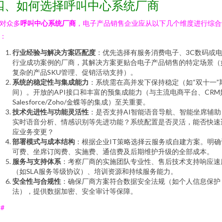
四、如何选择呼叫中心系统厂商
对众多
呼叫中心系统厂商
，电子产品销售企业应从以下几个维度进行综合
：
行业经验与解决方案匹配度
：优先选择有服务消费电子、3C数码或
行业成功案例的厂商，其解决方案更贴合电子产品销售的特定场景（
复杂的产品SKU管理、促销活动支持）。
系统的稳定性与集成能力
：系统需在高并发下保持稳定（如“双十一”
间）。开放的API接口和丰富的预集成能力（与主流电商平台、CRM
Salesforce/Zoho/金蝶等的集成）至关重要。
技术先进性与功能灵活性
：是否支持AI智能语音导航、智能坐席辅助
实时语音分析、情感识别等先进功能？系统配置是否灵活，能否快速
应业务变更？
部署模式与成本结构
：根据企业IT策略选择云服务或自建方案。明确
可费、坐席订阅费、实施费、通信费及后期维护升级的全部成本。
服务与支持体系
：考察厂商的实施团队专业性、售后技术支持响应速
（如SLA服务等级协议）、培训资源和持续服务能力。
安全性与合规性
：确保厂商方案符合数据安全法规（如个人信息保护
法），提供数据加密、安全审计等保障。
##