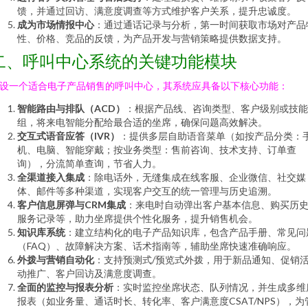
馈，并通过回访、满意度调查等方式维护客户关系，提升忠诚度。
成为市场情报中心
：通过通话记录与分析，第一时间获取市场对产品
性、价格、竞品的反馈，为产品开发与营销策略提供数据支持。
二、呼叫中心系统的关键功能模块
设一个适合电子产品销售的呼叫中心，其系统应具备以下核心功能：
智能路由与排队（ACD）
：根据产品线、咨询类型、客户级别或技能
组，将来电智能分配给最合适的坐席，确保问题高效解决。
交互式语音应答（IVR）
：提供多层自助语音菜单（如按产品分类：
机、电脑、智能穿戴；按业务类型：售前咨询、技术支持、订单查
询），分流简单查询，节省人力。
全渠道接入集成
：除电话外，无缝集成在线客服、企业微信、社交媒
体、邮件等多种渠道，实现客户交互的统一管理与历史追溯。
客户信息屏弹与CRM集成
：来电时自动弹出客户基本信息、购买历
服务记录等，助力坐席提供个性化服务，提升销售机会。
知识库系统
：建立结构化的电子产品知识库，包含产品手册、常见问
（FAQ）、故障解决方案、话术指南等，辅助坐席快速准确响应。
外拨与营销自动化
：支持预测式/预览式外拨，用于新品通知、促销
动推广、客户回访及满意度调查。
全面的监控与报表分析
：实时监控坐席状态、队列情况，并生成多维
报表（如业务量、通话时长、转化率、客户满意度CSAT/NPS），为