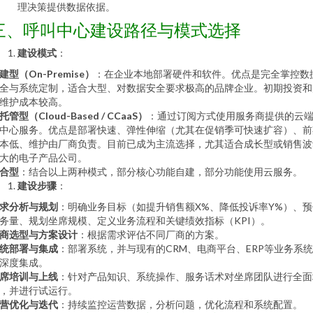
理决策提供数据依据。
三、呼叫中心建设路径与模式选择
建设模式
：
建型（On-Premise）
：在企业本地部署硬件和软件。优点是完全掌控数
全与系统定制，适合大型、对数据安全要求极高的品牌企业。初期投资和
维护成本较高。
托管型（Cloud-Based / CCaaS）
：通过订阅方式使用服务商提供的云
中心服务。优点是部署快速、弹性伸缩（尤其在促销季可快速扩容）、前
本低、维护由厂商负责。目前已成为主流选择，尤其适合成长型或销售波
大的电子产品公司。
合型
：结合以上两种模式，部分核心功能自建，部分功能使用云服务。
建设步骤
：
求分析与规划
：明确业务目标（如提升销售额X%、降低投诉率Y%）、预
务量、规划坐席规模、定义业务流程和关键绩效指标（KPI）。
商选型与方案设计
：根据需求评估不同厂商的方案。
统部署与集成
：部署系统，并与现有的CRM、电商平台、ERP等业务系
深度集成。
席培训与上线
：针对产品知识、系统操作、服务话术对坐席团队进行全面
，并进行试运行。
营优化与迭代
：持续监控运营数据，分析问题，优化流程和系统配置。