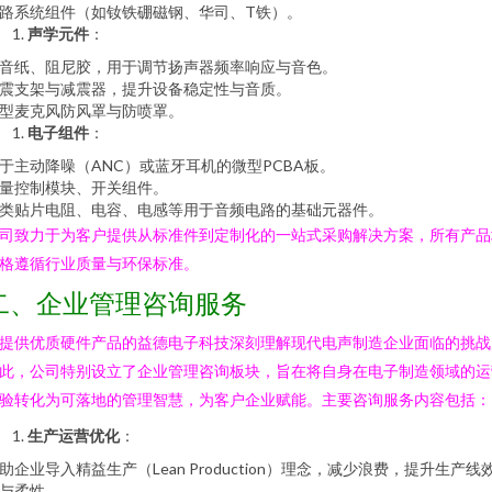
路系统组件（如钕铁硼磁钢、华司、T铁）。
声学元件
：
音纸、阻尼胶，用于调节扬声器频率响应与音色。
震支架与减震器，提升设备稳定性与音质。
型麦克风防风罩与防喷罩。
电子组件
：
于主动降噪（ANC）或蓝牙耳机的微型PCBA板。
量控制模块、开关组件。
类贴片电阻、电容、电感等用于音频电路的基础元器件。
司致力于为客户提供从标准件到定制化的一站式采购解决方案，所有产品
格遵循行业质量与环保标准。
二、企业管理咨询服务
提供优质硬件产品的益德电子科技深刻理解现代电声制造企业面临的挑战
此，公司特别设立了企业管理咨询板块，旨在将自身在电子制造领域的运
验转化为可落地的管理智慧，为客户企业赋能。主要咨询服务内容包括：
生产运营优化
：
助企业导入精益生产（Lean Production）理念，减少浪费，提升生产线
与柔性。