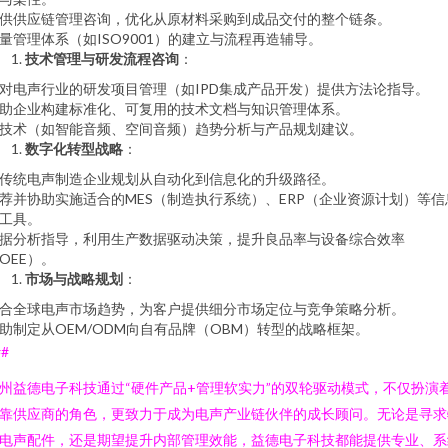
供供应链管理咨询，优化从原材料采购到成品交付的整个链条。
量管理体系（如ISO9001）的建立与流程再造辅导。
技术管理与研发流程咨询
：
对电声行业的研发项目管理（如IPD集成产品开发）提供方法论指导。
助企业构建标准化、可复用的技术文档与知识管理体系。
技术（如智能音频、空间音频）趋势分析与产品规划建议。
数字化转型战略
：
传统电声制造企业规划从自动化到信息化的升级路径。
荐并协助实施适合的MES（制造执行系统）、ERP（企业资源计划）等信
工具。
据分析指导，利用生产数据驱动决策，提升良品率与设备综合效率
OEE）。
市场与战略规划
：
合全球电声市场趋势，为客户提供细分市场定位与竞争策略分析。
助制定从OEM/ODM向自有品牌（OBM）转型的战略框架。
##
州益德电子科技通过“硬件产品+管理软实力”的双轮驱动模式，不仅扮演
靠供应商的角色，更致力于成为电声产业链伙伴的成长顾问。无论是寻求
电声配件，还是期望提升内部管理效能，益德电子科技都能提供专业、系