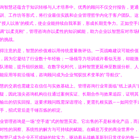
询智慧还蕴含于知识转移与人才培养中。优秀的顾问不仅交付报告，更通
训、工作坊等形式，将行业最佳实践和企业管理哲学内化于客户团队。这
“授人以渔”的模式，使企业能持续自我革新，形成长期竞争力。正如空手
调“以柔克刚”，管理咨询亦以柔性的知识赋能，助力企业以智慧应对市场
的挑战。
得注意的是，智慧的价值难以用传统度量衡评估。一页战略建议可能价值
，因为它凝结了行业数十年经验；一场领导力培训或许看似无形，却能激
队潜能，提升组织效能。在数字化时代，这种智慧更延伸至数据分析、人
能应用等前沿领域，咨询顾问成为企业驾驭技术变革的“导航仪”。
慧的交易也需建立在信任与实效基础上。管理咨询行业常面临“纸上谈兵”
疑，因此顶尖咨询机构往往通过案例实证、长期合作与效果追踪，证明其
输出的切实回报。这要求顾问既需深谙理论，更需扎根实践——如同空手
手，招式背后是千锤百炼的积淀。
业管理咨询是一场“空手道”式的智慧买卖。它出售的不是标准化产品，而
对性的洞察、系统性的解方与可持续的赋能。在瞬息万变的商业世界中，
智慧已成为企业不可或缺的软实力，驱动着从战略革新到日常优化的每一