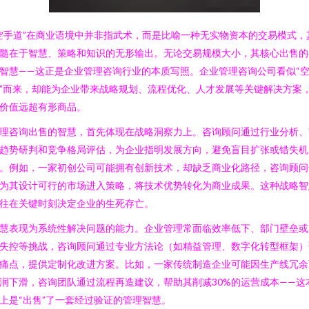
空手道”在商业语境中并非指武术，而是比喻一种无实物资本的交易模式，
髓在于智慧、策略和知识的无形输出。无论交易规模大小，其核心出售的
智慧——这正是企业管理咨询行业的本质写照。企业管理咨询公司看似“
”而来，却能为企业带来战略规划、流程优化、人才发展等关键解决方案
价值远超有形商品。
理咨询出售的智慧，首先体现在战略洞察力上。咨询顾问通过行业分析、
趋势研判和竞争格局评估，为企业指明发展方向，避免盲目扩张或错失机
。例如，一家初创公司可能拥有创新技术，却缺乏商业化路径，咨询顾问
为其设计可行的市场进入策略，将技术优势转化为商业成果。这种战略智
往在关键时刻决定企业的生死存亡。
慧表现为系统性解决问题的能力。企业管理常面临效率低下、部门壁垒或
失控等挑战，咨询顾问通过专业方法论（如精益管理、数字化转型框架）
痛点，提供定制化改进方案。比如，一家传统制造企业可能因生产线冗余
润下滑，咨询团队通过流程再造建议，帮助其削减30%的运营成本——这
上是“出售”了一套经过验证的管理智慧。